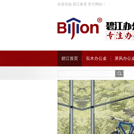
欢迎光临 碧江家具 官方网站！
碧江首页
实木办公桌
屏风办公