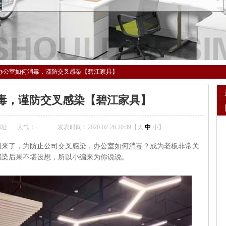
办公室如何消毒，谨防交叉感染【碧江家具】
毒，谨防交叉感染【碧江家具】
网址
人气：
-
发表时间：2020-02-26 20:39【
大
中
小
】
回来了，为防止公司交叉感染，
办公室如何消毒
？成为老板非常关
感染后果不堪设想，所以小编来为你说说。