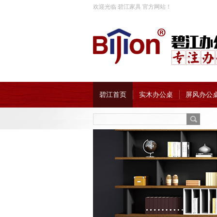
欢迎光临 碧江家具 官方网站！
碧江首页
实木办公桌
屏风办公