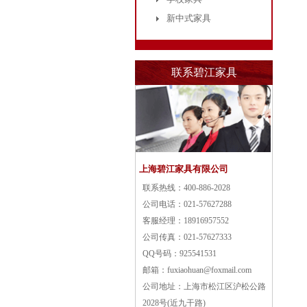
新中式家具
联系碧江家具
上海碧江家具有限公司
联系热线：
400-886-2028
公司电话：
021-57627288
客服经理：
18916957552
公司传真：
021-57627333
QQ号码：
925541531
邮箱：
fuxiaohuan@foxmail.com
公司地址：
上海市松江区沪松公路
2028号(近九干路)