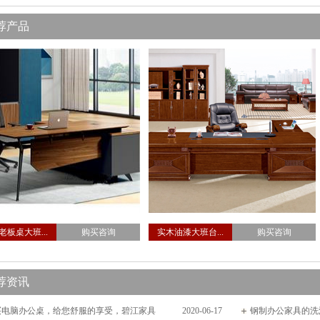
荐产品
老板桌大班...
购买咨询
实木油漆大班台...
购买咨询
荐资讯
买电脑办公桌，给您舒服的享受，碧江家具
2020-06-17
钢制办公家具的洗