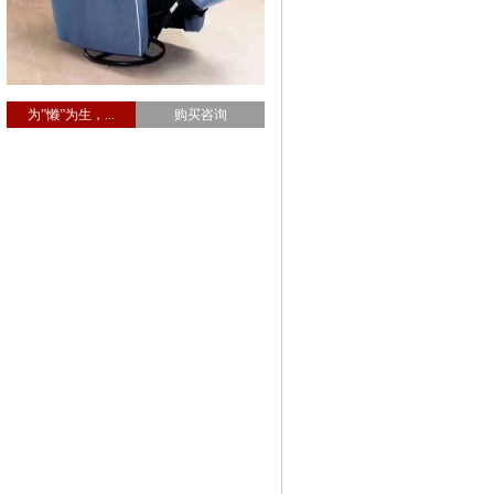
为”懒”为生，...
购买咨询