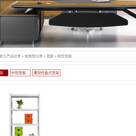
碧江产品分类
»
按类型分类
»
货架
»
轻型货架
架
中型货架
重型托盘式货架