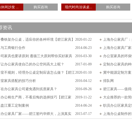
休闲沙发 ...
购买咨询
现代时尚洽谈桌...
购买咨询
荐资讯
折叠铁架办公桌，适应你的各种环境【碧江家具】
2020-01-22
上海办公家具厂：
江与工商银行合作
2014-06-23
上海办公家具厂家
公司家具也要讲原则 遵循三大原则帮你买好家具
2016-03-30
沧米缸”餐厅
办公室家具的环保
何让办公家具使自己的办公空间高大上呢？
2017-01-09
定制办公家具的种
公室不规则，经理办公桌定制应该怎么做？【碧江
2020-01-10
冀中能源定制方案
】
公室家具搭配的技巧分析
2016-04-12
排队网
何在办公家具公司避免遇到劣质家具？
2016-09-26
碧江家具——值得
海办公椅生产商，不看后悔的选择技巧【碧江家
2019-11-22
大众推荐的一款简
煤盘江重工定制案例
2014-06-24
具】
职员办公区家具定
海办公家具厂家——碧江签约华师大，上演真实
2015-07-17
上海办公桌制作的
在囧途”