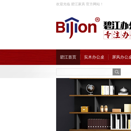
欢迎光临 碧江家具 官方网站！
碧江首页
实木办公桌
屏风办公